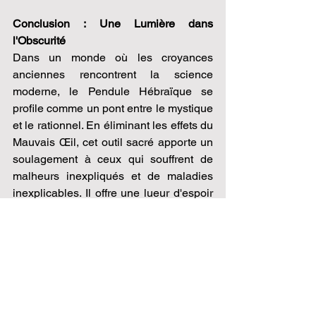
Conclusion : Une Lumière dans 
l'Obscurité
Dans un monde où les croyances 
anciennes rencontrent la science 
moderne, le Pendule Hébraïque se 
profile comme un pont entre le mystique 
et le rationnel. En éliminant les effets du 
Mauvais Œil, cet outil sacré apporte un 
soulagement à ceux qui souffrent de 
malheurs inexpliqués et de maladies 
inexplicables. Il offre une lueur d'espoir 
dans l'obscurité, rappelant à chacun 
que même face aux forces négatives, il 
existe des moyens de restaurer 
l'harmonie et la sérénité dans nos vies.
Note : Il est essentiel de consulter des 
praticiens qualifiés et respectueux de 