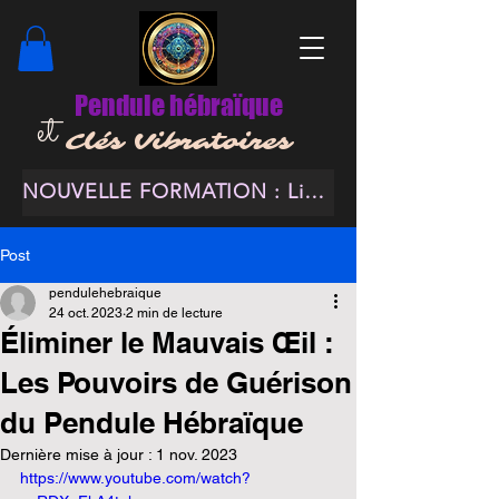
Pendule hébraïque
et
Clés Vibratoires
NOUVELLE FORMATION : Libération des Mémoires Karmiques et Transgénérationnelles avec le Pendule Hébraïque
Post
pendulehebraique
24 oct. 2023
2 min de lecture
Éliminer le Mauvais Œil :
Les Pouvoirs de Guérison
du Pendule Hébraïque
Dernière mise à jour :
1 nov. 2023
https://www.youtube.com/watch?