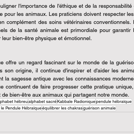
uligner l'importance de l'éthique et de la responsabilité da
 pour les animaux. Les praticiens doivent respecter les l
er en complément des soins vétérinaires conventionnels. L
els de la santé animale est primordiale pour garantir l
 leur bien-être physique et émotionnel.
e offre un regard fascinant sur le monde de la guériso
s son origine, il continue d'inspirer et d'aider les anim
 la sagesse antique avec les connaissances modernes, 
 continuent de faire progresser cette pratique unique, o
t de bien-être aux animaux qui partagent notre monde.
lphabet hébreu
alphabet sacré
Kabbale Radionique
pendule hébraïque
 le Pendule Hébraïque
équilibrer les chakras
guérison animale