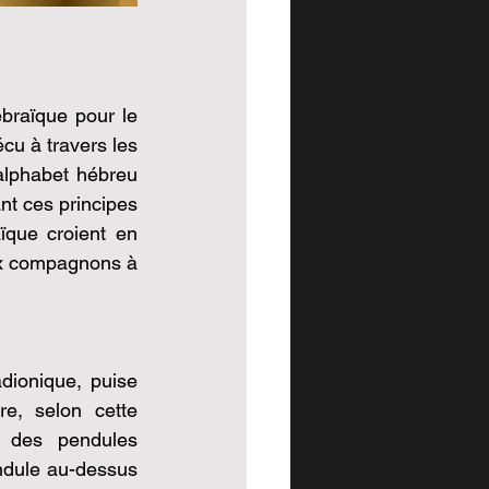
braïque pour le 
u à travers les 
alphabet hébreu 
t ces principes 
que croient en 
ux compagnons à 
ionique, puise 
e, selon cette 
t des pendules 
ndule au-dessus 